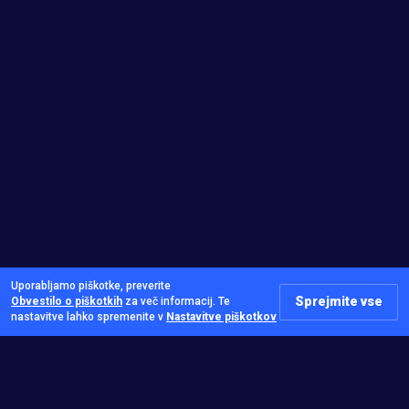
Uporabljamo piškotke, preverite
Sprejmite vse
Obvestilo o piškotkih
za več informacij. Te
nastavitve lahko spremenite v
Nastavitve piškotkov