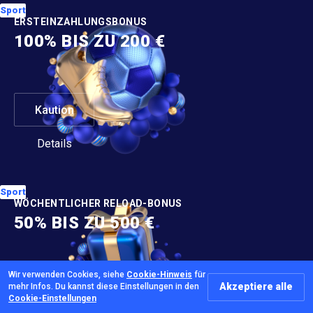
Sport
ERSTEINZAHLUNGSBONUS
100% BIS ZU 200 €
Kaution
Details
Sport
WÖCHENTLICHER RELOAD-BONUS
50% BIS ZU 500 €
Wir verwenden Cookies, siehe
Cookie-Hinweis
für
Akzeptiere alle
mehr Infos. Du kannst diese Einstellungen in den
Kaution
Cookie-Einstellungen