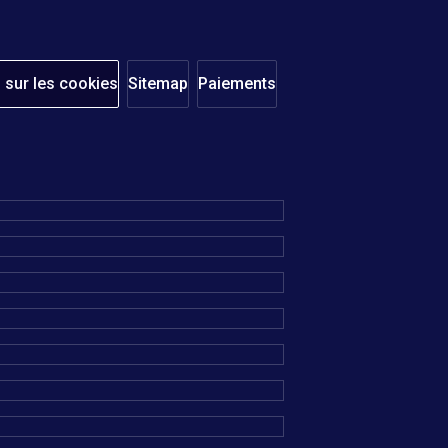
 sur les cookies
Sitemap
Paiements