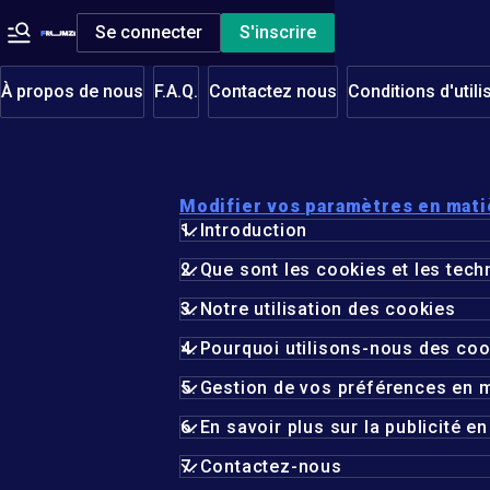
Se connecter
S'inscrire
À propos de nous
F.A.Q.
Contactez nous
Conditions d'utili
Modifier vos paramètres en mati
Introduction
Que sont les cookies et les tech
Notre utilisation des cookies
Pourquoi utilisons-nous des coo
Gestion de vos préférences en ma
En savoir plus sur la publicité en
Contactez-nous