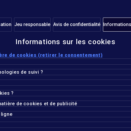
sation
Jeu responsable
Avis de confidentialité
Informations
Informations sur les cookies
ère de cookies (retirer le consentement)
nologies de suivi ?
kies ?
tière de cookies et de publicité
 ligne